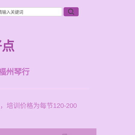
好点
福州琴行
训价格为每节120-200