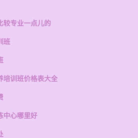
比较专业一点儿的
训班
班
养培训班价格表大全
费
练中心哪里好
处