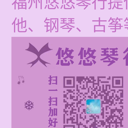
福州悠悠琴行提
他、钢琴、古筝